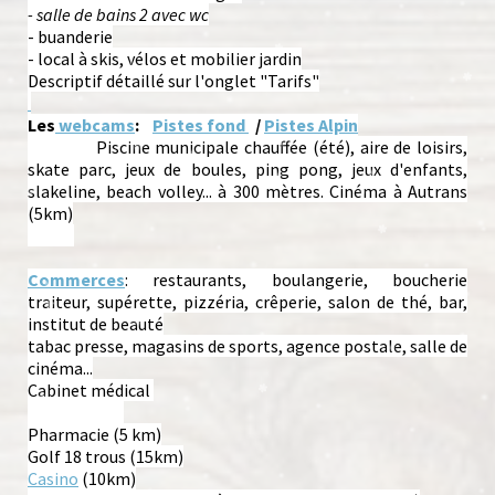
- salle de bains 2 avec wc
- buanderie
- local à skis, vélos et mobilier jardin
Descriptif détaillé sur l'onglet "Tarifs"
Les
webcams
:
Pistes fond
/
Pistes Alpin
Loisirs:
Piscine municipale chauffée (été), aire de loisirs,
skate parc, jeux de boules, ping pong, jeux d'enfants,
slakeline, beach volley... à 300 mètres. Cinéma à Autrans
(5km)
Commerces
: restaurants, boulangerie, boucherie
traiteur, supérette, pizzéria, crêperie, salon de thé, bar,
institut de beauté
tabac presse, magasins de sports, agence postale, salle de
cinéma...
Cabinet médical
A proximité:
Pharmacie (5 km)
Golf 18 trous (15km)
Casino
(10km)