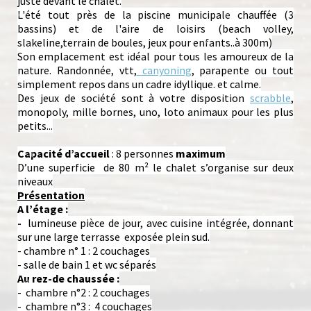
juste devant le chalet.
L'été tout près de la piscine municipale chauffée (3
bassins) et de l'aire de loisirs (beach volley,
slakeline,terrain de boules, jeux pour enfants..à 300m)
Son emplacement est idéal pour tous les amoureux de la
nature. Randonnée, vtt,
canyoning
, parapente ou tout
simplement repos dans un cadre idyllique. et calme.
Des jeux de société sont à votre disposition
scrabble
,
monopoly, mille bornes, uno, loto animaux pour les plus
petits...
Capacité d’accueil
: 8 personnes
maximum
D’une superficie de 80 m² le chalet s’organise sur deux
niveaux
Présentation
A l’étage :
-
lumineuse pièce de jour, avec cuisine intégrée, donnant
sur une large terrasse exposée plein sud.
- chambre n° 1 : 2 couchages
- salle de bain 1 et wc séparés
Au rez-de chaussée :
- chambre n°2 : 2 couchages
- chambre n°3 : 4 couchages